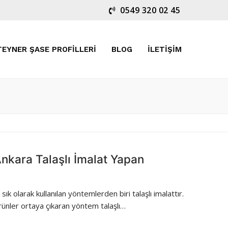
0549 320 02 45
EYNER ŞASE PROFILLERI
BLOG
İLETIŞIM
Ankara Talaşlı İmalat Yapan
k olarak kullanılan yöntemlerden biri talaşlı imalattır.
rünler ortaya çıkaran yöntem talaşlı…