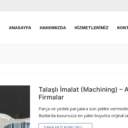
!
ANASAYFA
HAKKIMIZDA
HIZMETLERIMIZ
KONT
Talaşlı İmalat (Machining) – 
Firmalar
Profilleri
Parça ve yedek parçalara son şeklini vermede sı
Bunlarda kusursuza en yakın boyutta orijinal ü
DAHA FAZLASINI OKU →